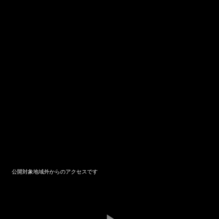
This
is
a
公開対象地域外からのアクセスです
modal
window.